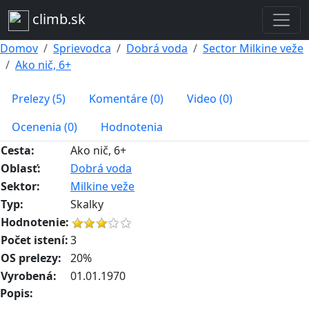
climb.sk
Domov
Sprievodca
Dobrá voda
Sector Milkine veže
Ako nič, 6+
Prelezy (5)
Komentáre (0)
Video (0)
Ocenenia (0)
Hodnotenia
Cesta:
Ako nič, 6+
Oblasť:
Dobrá voda
Sektor:
Milkine veže
Typ:
Skalky
Hodnotenie:
Počet istení:
3
OS prelezy:
20%
Vyrobená:
01.01.1970
Popis: