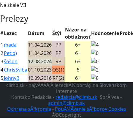
Na skale VII
Prelezy
Názor na
#
Lezec
Dátum
Štýl
Hodnotenie
Prob
obtiažnosť
1
mada
11.04.2026
PP
6+
2
Pet:o)
11.04.2026
PP
6+
3
šošon
12.08.2024
RP
6+
4
ChrisSviba
01.10.2023
OS(1)
6
5
JohnyB
10.09.2016
RP(2)
6+
climb.sk - najvÃ¤ÄÅ¡Ã­ lezeckÃ½ portÃ¡l na Slovenskom
internete
Kontakt: Redakcia -
redakcia@climb.sk
, SprÃ¡vca -
admin@climb.sk
Ochrana sÃºkromia
-
PouÅ¾Ã­vanie sÃºborov Cookies
Â©Copyright