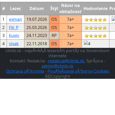
Názor na
#
Lezec
Dátum
Štýl
Hodnotenie
Pr
obtiažnosť
1
exman
19.07.2026
OS
7a+
2
Fili_P
25.03.2026
OS
7a+
3
kuxiv
24.11.2023
RP
7a+
4
sivak
22.11.2018
OS
7a+
climb.sk - najvÃ¤ÄÅ¡Ã­ lezeckÃ½ portÃ¡l na Slovenskom
internete
Kontakt: Redakcia -
redakcia@climb.sk
, SprÃ¡vca -
admin@climb.sk
Ochrana sÃºkromia
-
PouÅ¾Ã­vanie sÃºborov Cookies
Â©Copyright