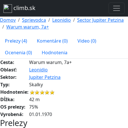
climb.sk
Domov
Sprievodca
Leonidio
Sector Jupiter Petzina
Warum warum, 7a+
Prelezy (4)
Komentáre (0)
Video (0)
Ocenenia (0)
Hodnotenia
Cesta:
Warum warum, 7a+
Oblasť:
Leonidio
Sektor:
Jupiter Petzina
Typ:
Skalky
Hodnotenie:
Dĺžka:
42 m
OS prelezy:
75%
Vyrobená:
01.01.1970
Prelezy