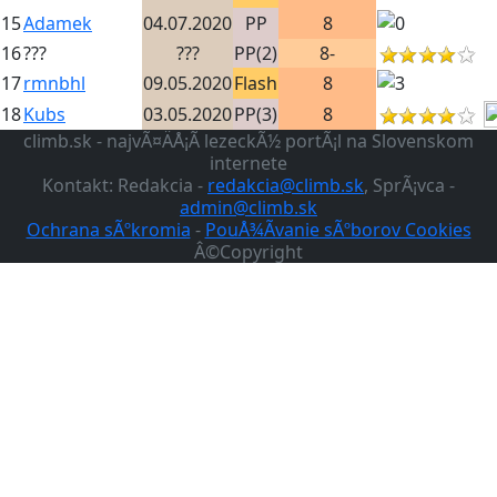
15
Adamek
04.07.2020
PP
8
16
???
???
PP(2)
8-
17
rmnbhl
09.05.2020
Flash
8
18
Kubs
03.05.2020
PP(3)
8
climb.sk - najvÃ¤ÄÅ¡Ã­ lezeckÃ½ portÃ¡l na Slovenskom
internete
Kontakt: Redakcia -
redakcia@climb.sk
, SprÃ¡vca -
admin@climb.sk
Ochrana sÃºkromia
-
PouÅ¾Ã­vanie sÃºborov Cookies
Â©Copyright