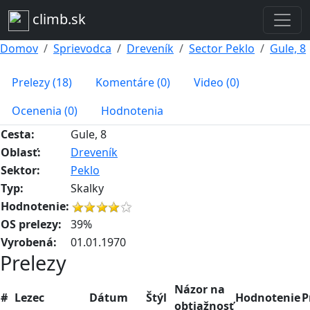
climb.sk
Domov
Sprievodca
Dreveník
Sector Peklo
Gule, 8
Prelezy (18)
Komentáre (0)
Video (0)
Ocenenia (0)
Hodnotenia
Cesta:
Gule, 8
Oblasť:
Dreveník
Sektor:
Peklo
Typ:
Skalky
Hodnotenie:
OS prelezy:
39%
Vyrobená:
01.01.1970
Prelezy
Názor na
#
Lezec
Dátum
Štýl
Hodnotenie
P
obtiažnosť