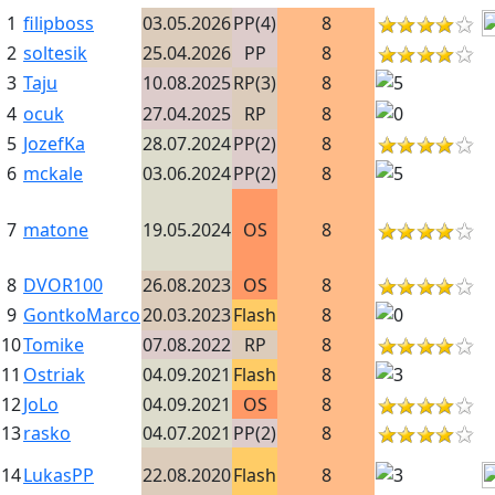
1
filipboss
03.05.2026
PP(4)
8
2
soltesik
25.04.2026
PP
8
3
Taju
10.08.2025
RP(3)
8
4
ocuk
27.04.2025
RP
8
5
JozefKa
28.07.2024
PP(2)
8
6
mckale
03.06.2024
PP(2)
8
7
matone
19.05.2024
OS
8
8
DVOR100
26.08.2023
OS
8
9
GontkoMarco
20.03.2023
Flash
8
10
Tomike
07.08.2022
RP
8
11
Ostriak
04.09.2021
Flash
8
12
JoLo
04.09.2021
OS
8
13
rasko
04.07.2021
PP(2)
8
14
LukasPP
22.08.2020
Flash
8