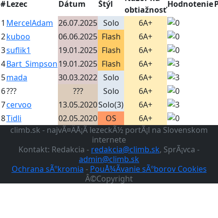
#
Lezec
Dátum
Štýl
Hodnotenie
obtiažnosť
1
MercelAdam
26.07.2025
Solo
6A+
2
kuboo
06.06.2025
Flash
6A+
3
suflik1
19.01.2025
Flash
6A+
4
Bart_Simpson
19.01.2025
Flash
6A+
5
mada
30.03.2022
Solo
6A+
6
???
???
Solo
6A+
7
cervoo
13.05.2020
Solo(3)
6A+
8
Tidli
02.05.2020
OS
6A+
climb.sk - najvÃ¤ÄÅ¡Ã­ lezeckÃ½ portÃ¡l na Slovenskom
internete
Kontakt: Redakcia -
redakcia@climb.sk
, SprÃ¡vca -
admin@climb.sk
Ochrana sÃºkromia
-
PouÅ¾Ã­vanie sÃºborov Cookies
Â©Copyright