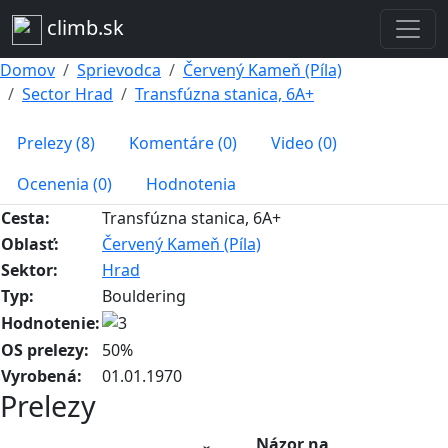
climb.sk
Domov
Sprievodca
Červený Kameň (Píla)
Sector Hrad
Transfúzna stanica, 6A+
Prelezy (8)
Komentáre (0)
Video (0)
Ocenenia (0)
Hodnotenia
Cesta:
Transfúzna stanica, 6A+
Oblasť:
Červený Kameň (Píla)
Sektor:
Hrad
Typ:
Bouldering
Hodnotenie:
OS prelezy:
50%
Vyrobená:
01.01.1970
Prelezy
Názor na