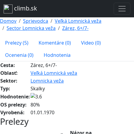
climb.sk
Domov
Sprievodca
Veľká Lomnická veža
Sector Lomnicka veža
Zárez, 6+/7-
Prelezy (5)
Komentáre (0)
Video (0)
Ocenenia (0)
Hodnotenia
Cesta:
Zárez, 6+/7-
Oblasť:
Veľká Lomnická veža
Sektor:
Lomnicka veža
Typ:
Skalky
Hodnotenie:
OS prelezy:
80%
Vyrobená:
01.01.1970
Prelezy
Názor na