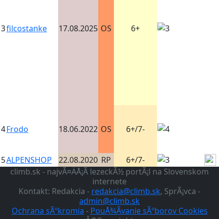
3
filcostanke
17.08.2025
OS
6+
4
Frodo
18.06.2022
OS
6+/7-
5
ALPENSHOP
22.08.2020
RP
6+/7-
climb.sk - najvÃ¤ÄÅ¡Ã­ lezeckÃ½ portÃ¡l na Slovenskom
internete
Kontakt: Redakcia -
redakcia@climb.sk
, SprÃ¡vca -
admin@climb.sk
Ochrana sÃºkromia
-
PouÅ¾Ã­vanie sÃºborov Cookies