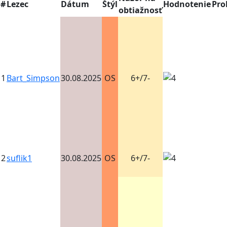
#
Lezec
Dátum
Štýl
Hodnotenie
Pro
obtiažnosť
1
Bart_Simpson
30.08.2025
OS
6+/7-
2
suflik1
30.08.2025
OS
6+/7-