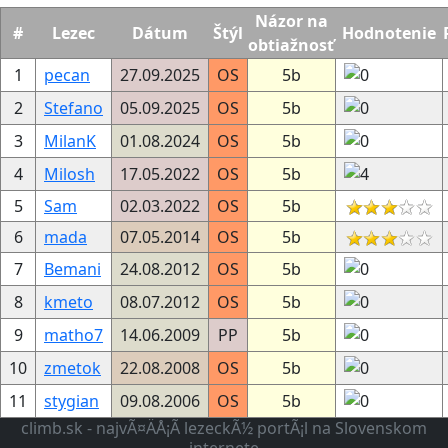
Názor na
#
Lezec
Dátum
Štýl
Hodnotenie
obtiažnosť
1
pecan
27.09.2025
OS
5b
2
Stefano
05.09.2025
OS
5b
3
MilanK
01.08.2024
OS
5b
4
Milosh
17.05.2022
OS
5b
5
Sam
02.03.2022
OS
5b
6
mada
07.05.2014
OS
5b
7
Bemani
24.08.2012
OS
5b
8
kmeto
08.07.2012
OS
5b
9
matho7
14.06.2009
PP
5b
10
zmetok
22.08.2008
OS
5b
11
stygian
09.08.2006
OS
5b
climb.sk - najvÃ¤ÄÅ¡Ã­ lezeckÃ½ portÃ¡l na Slovenskom
internete