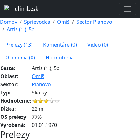
climb.sk
Domov
Sprievodca
Omiš
Sector Planovo
Artis (1.), 5b
Prelezy (13)
Komentáre (0)
Video (0)
Ocenenia (0)
Hodnotenia
Cesta:
Artis (1.), 5b
Oblasť:
Omiš
Sektor:
Planovo
Typ:
Skalky
Hodnotenie:
Dĺžka:
22 m
OS prelezy:
77%
Vyrobená:
01.01.1970
Prelezy