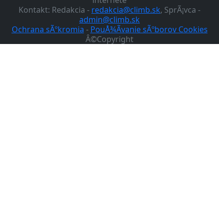
Kontakt: Redakcia -
redakcia@climb.sk
, SprÃ¡vca -
admin@climb.sk
Ochrana sÃºkromia
-
PouÅ¾Ã­vanie sÃºborov Cookies
Â©Copyright