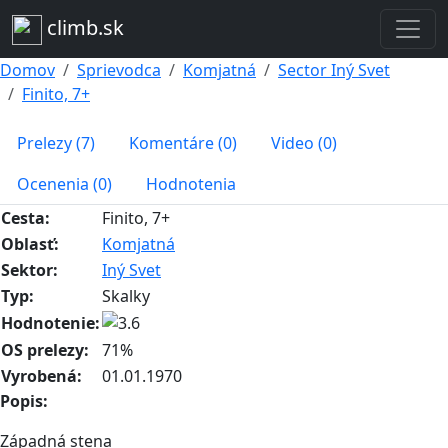
climb.sk
Domov
Sprievodca
Komjatná
Sector Iný Svet
Finito, 7+
Prelezy (7)
Komentáre (0)
Video (0)
Ocenenia (0)
Hodnotenia
Cesta:
Finito, 7+
Oblasť:
Komjatná
Sektor:
Iný Svet
Typ:
Skalky
Hodnotenie:
OS prelezy:
71%
Vyrobená:
01.01.1970
Popis:
Západná stena