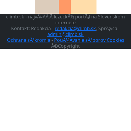
climb.sk - najvÃ¤ÄÅ¡Ã­ lezeckÃ½ portÃ¡l na Slovenskom
internete
Kontakt: Redakcia -
redakcia@climb.sk
, SprÃ¡vca -
admin@climb.sk
Ochrana sÃºkromia
-
PouÅ¾Ã­vanie sÃºborov Cookies
Â©Copyright