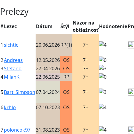
Prelezy
Názor na
#
Lezec
Dátum
Štýl
Hodnotenie
Pr
obtiažnosť
1
sichtic
20.06.2026
RP(1)
7+
2
Andreas
12.05.2026
OS
7+
3
Stefano
27.04.2026
OS
7+
4
MilanK
22.06.2025
RP
7+
5
Bart_Simpson
07.04.2024
OS
7+
6
krhlo
07.10.2023
OS
7+
7
poloncok97
31.08.2023
OS
7+