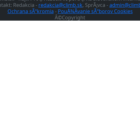
takt: Redakcia -
redakcia@climb.sk
, SprÃ¡vca -
admin@climb
Ochrana sÃºkromia
-
PouÅ¾Ã­vanie sÃºborov Cookies
Â©Copyright