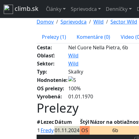
climb.sk
Články
Sprievodca
Denníčky
Domov
Sprievodca
Wild
Sector Wild
Prelezy (1)
Komentáre (0)
Video (0
Cesta:
Nel Cuore Nella Pietra, 6b
Oblasť:
Wild
Sektor:
Wild
Typ:
Skalky
Hodnotenie:
OS prelezy:
100%
Vyrobená:
01.01.1970
Prelezy
#
Lezec
Dátum
Štýl
Názor na obtiažnos
1
Fredy
01.11.2024
OS
6b
cl