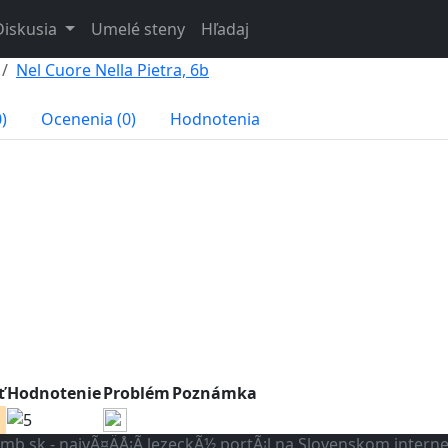
Diskusia
Umelé steny
Hľadaj
Nel Cuore Nella Pietra, 6b
)
Ocenenia (0)
Hodnotenia
ť
Hodnotenie
Problém
Poznámka
imb.sk - najvÃ¤ÄÅ¡Ã­ lezeckÃ½ portÃ¡l na Slovenskom intern