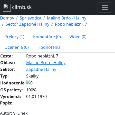
climb.sk
Domov
Sprievodca
Malino Brdo - Haliny
Sector Západné Haliny
Robo neblázni, 7
Prelezy (1)
Komentáre (0)
Video (0)
Ocenenia (0)
Hodnotenia
Cesta:
Robo neblázni, 7
Oblasť:
Malino Brdo - Haliny
Sektor:
Západné Haliny
Typ:
Skalky
Hodnotenie:
OS prelezy:
100%
Vyrobená:
01.01.1970
Popis:
Autor: V. Linek