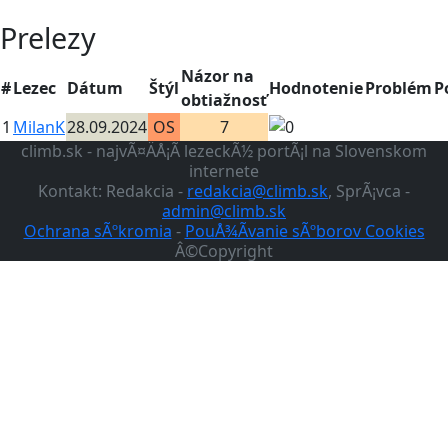
Prelezy
Názor na
#
Lezec
Dátum
Štýl
Hodnotenie
Problém
P
obtiažnosť
1
MilanK
28.09.2024
OS
7
climb.sk - najvÃ¤ÄÅ¡Ã­ lezeckÃ½ portÃ¡l na Slovenskom
internete
Kontakt: Redakcia -
redakcia@climb.sk
, SprÃ¡vca -
admin@climb.sk
Ochrana sÃºkromia
-
PouÅ¾Ã­vanie sÃºborov Cookies
Â©Copyright