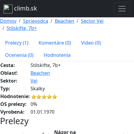
climb.sk
Domov
Sprievodca
Beachen
Sector Vei
Stilskifte, 7b+
Prelezy (1)
Komentáre (0)
Video (0)
Ocenenia (0)
Hodnotenia
Cesta:
Stilskifte, 7b+
Oblasť:
Beachen
Sektor:
Vei
Typ:
Skalky
Hodnotenie:
OS prelezy:
0%
Vyrobená:
01.01.1970
Prelezy
Názor na