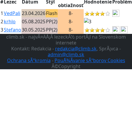
#
Lezec
Dátum
Štýl
Hodnotenie
Problém
obtiažnosť
1
VedPali
23.04.2026
Flash
8-
2
krhlo
05.08.2025
PP(2)
8-
3
Stefano
30.05.2025
PP(2)
8-
climb.sk - najvÃ¤ÄÅ¡Ã­ lezeckÃ½ portÃ¡l na Slovenskom
internete
Kontakt: Redakcia -
redakcia@climb.sk
, SprÃ¡vca -
admin@climb.sk
Ochrana sÃºkromia
-
PouÅ¾Ã­vanie sÃºborov Cookies
Â©Copyright