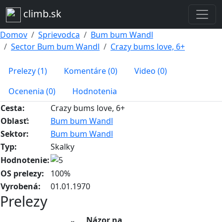
climb.sk
Domov
Sprievodca
Bum bum Wandl
Sector Bum bum Wandl
Crazy bums love, 6+
Prelezy (1)
Komentáre (0)
Video (0)
Ocenenia (0)
Hodnotenia
Cesta:
Crazy bums love, 6+
Oblasť:
Bum bum Wandl
Sektor:
Bum bum Wandl
Typ:
Skalky
Hodnotenie:
OS prelezy:
100%
Vyrobená:
01.01.1970
Prelezy
Názor na