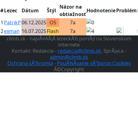
Názor na
#
Lezec
Dátum
Štýl
Hodnotenie
Problém
obtiažnosť
1
PatrikP
06.12.2025
OS
7a
2
exman
16.07.2025
Flash
7a
climb.sk - najvÃ¤ÄÅ¡Ã­ lezeckÃ½ portÃ¡l na Slovenskom
internete
Kontakt: Redakcia -
redakcia@climb.sk
, SprÃ¡vca -
admin@climb.sk
Ochrana sÃºkromia
-
PouÅ¾Ã­vanie sÃºborov Cookies
Â©Copyright