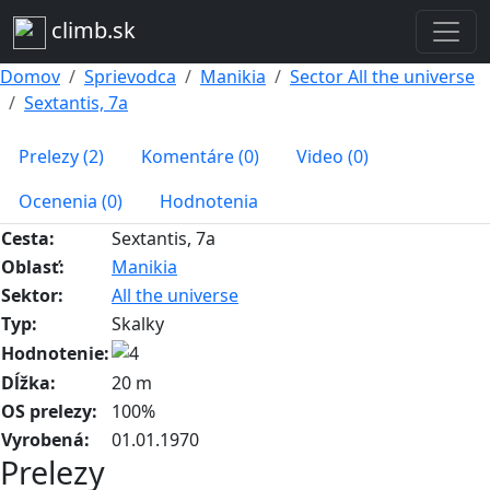
climb.sk
Domov
Sprievodca
Manikia
Sector All the universe
Sextantis, 7a
Prelezy (2)
Komentáre (0)
Video (0)
Ocenenia (0)
Hodnotenia
Cesta:
Sextantis, 7a
Oblasť:
Manikia
Sektor:
All the universe
Typ:
Skalky
Hodnotenie:
Dĺžka:
20 m
OS prelezy:
100%
Vyrobená:
01.01.1970
Prelezy