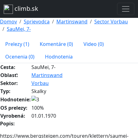
climb.sk
Domov
Sprievodca
Martinswand
Sector Vorbau
SauMei, 7-
Prelezy (1)
Komentáre (0)
Video (0)
Ocenenia (0)
Hodnotenia
Cesta:
SauMei, 7-
Oblasť:
Martinswand
Sektor:
Vorbau
Typ:
Skalky
Hodnotenie:
OS prelezy:
100%
Vyrobená:
01.01.1970
Popis:
https://www.bergsteigen.com/touren/klettern/saumei-