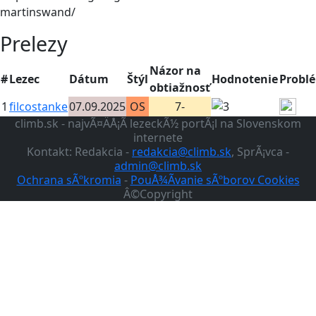
martinswand/
Prelezy
Názor na
#
Lezec
Dátum
Štýl
Hodnotenie
Probl
obtiažnosť
1
filcostanke
07.09.2025
OS
7-
climb.sk - najvÃ¤ÄÅ¡Ã­ lezeckÃ½ portÃ¡l na Slovenskom
internete
Kontakt: Redakcia -
redakcia@climb.sk
, SprÃ¡vca -
admin@climb.sk
Ochrana sÃºkromia
-
PouÅ¾Ã­vanie sÃºborov Cookies
Â©Copyright