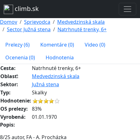
climb.sk
Domov
Sprievodca
Medvedzinská skala
Sector Južná stena
Natrhnuté trenky, 6+
Prelezy (6)
Komentáre (0)
Video (0)
Ocenenia (0)
Hodnotenia
Cesta:
Natrhnuté trenky, 6+
Oblasť:
Medvedzinská skala
Sektor:
Južná stena
Typ:
Skalky
Hodnotenie:
OS prelezy:
83%
Vyrobená:
01.01.1970
Popis:
8/25 autor, FA - A. Procházka