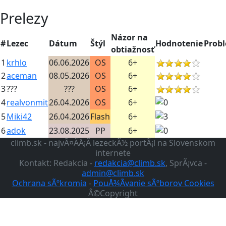
Prelezy
Názor na
#
Lezec
Dátum
Štýl
Hodnotenie
Prob
obtiažnosť
1
krhlo
06.06.2026
OS
6+
2
aceman
08.05.2026
OS
6+
3
???
???
OS
6+
4
realvonmit
26.04.2026
OS
6+
5
Miki42
26.04.2026
Flash
6+
6
adok
23.08.2025
PP
6+
climb.sk - najvÃ¤ÄÅ¡Ã­ lezeckÃ½ portÃ¡l na Slovenskom
internete
Kontakt: Redakcia -
redakcia@climb.sk
, SprÃ¡vca -
admin@climb.sk
Ochrana sÃºkromia
-
PouÅ¾Ã­vanie sÃºborov Cookies
Â©Copyright