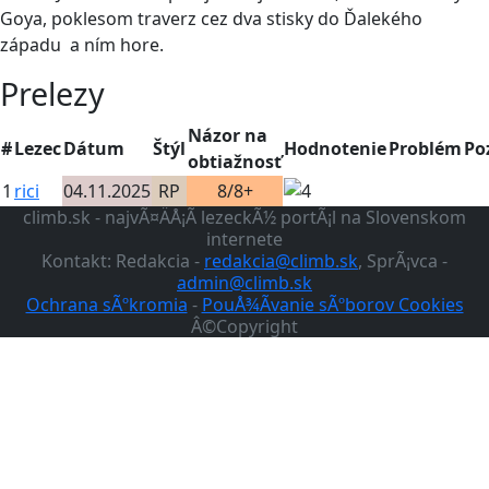
Goya, poklesom traverz cez dva stisky do Ďalekého
západu a ním hore.
Prelezy
Názor na
#
Lezec
Dátum
Štýl
Hodnotenie
Problém
Po
obtiažnosť
1
rici
04.11.2025
RP
8/8+
climb.sk - najvÃ¤ÄÅ¡Ã­ lezeckÃ½ portÃ¡l na Slovenskom
internete
Kontakt: Redakcia -
redakcia@climb.sk
, SprÃ¡vca -
admin@climb.sk
Ochrana sÃºkromia
-
PouÅ¾Ã­vanie sÃºborov Cookies
Â©Copyright