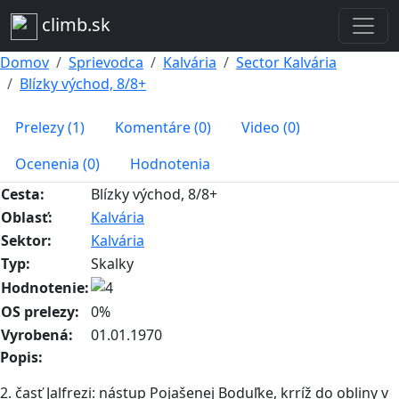
climb.sk
Domov
Sprievodca
Kalvária
Sector Kalvária
Blízky východ, 8/8+
Prelezy (1)
Komentáre (0)
Video (0)
Ocenenia (0)
Hodnotenia
Cesta:
Blízky východ, 8/8+
Oblasť:
Kalvária
Sektor:
Kalvária
Typ:
Skalky
Hodnotenie:
OS prelezy:
0%
Vyrobená:
01.01.1970
Popis:
2. časť Jalfrezi: nástup Pojašenej Boduľke, krríž do obliny v