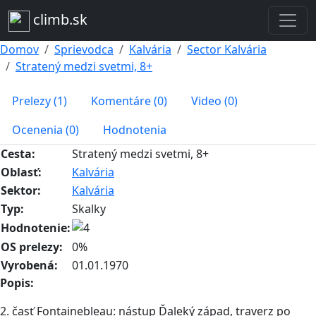
climb.sk
Domov
Sprievodca
Kalvária
Sector Kalvária
Stratený medzi svetmi, 8+
Prelezy (1)
Komentáre (0)
Video (0)
Ocenenia (0)
Hodnotenia
Cesta:
Stratený medzi svetmi, 8+
Oblasť:
Kalvária
Sektor:
Kalvária
Typ:
Skalky
Hodnotenie:
OS prelezy:
0%
Vyrobená:
01.01.1970
Popis:
2. časť Fontainebleau: nástup Ďaleký západ, traverz po