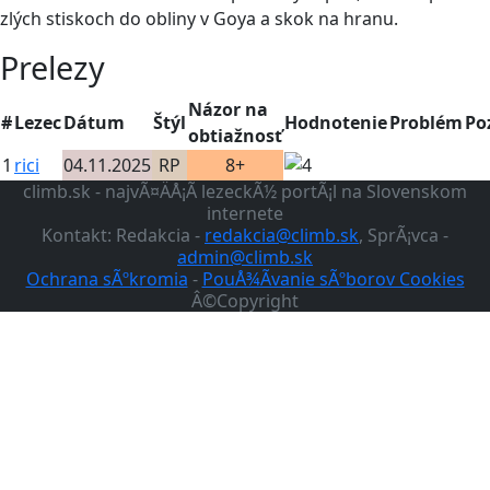
zlých stiskoch do obliny v Goya a skok na hranu.
Prelezy
Názor na
#
Lezec
Dátum
Štýl
Hodnotenie
Problém
Po
obtiažnosť
1
rici
04.11.2025
RP
8+
climb.sk - najvÃ¤ÄÅ¡Ã­ lezeckÃ½ portÃ¡l na Slovenskom
internete
Kontakt: Redakcia -
redakcia@climb.sk
, SprÃ¡vca -
admin@climb.sk
Ochrana sÃºkromia
-
PouÅ¾Ã­vanie sÃºborov Cookies
Â©Copyright