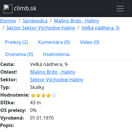
climb.sk
Domov
Sprievodca
Malino Brdo - Haliny
Sector Sektor Východne Haliny
Veľká nádhera, 9-
Prelezy (2)
Komentáre (0)
Video (0)
Ocenenia (0)
Hodnotenia
Cesta:
Veľká nádhera, 9-
Oblasť:
Malino Brdo - Haliny
Sektor:
Sektor Východne Haliny
Typ:
Skalky
Hodnotenie:
Dĺžka:
43 m
OS prelezy:
0%
Vyrobená:
01.01.1970
Popis: