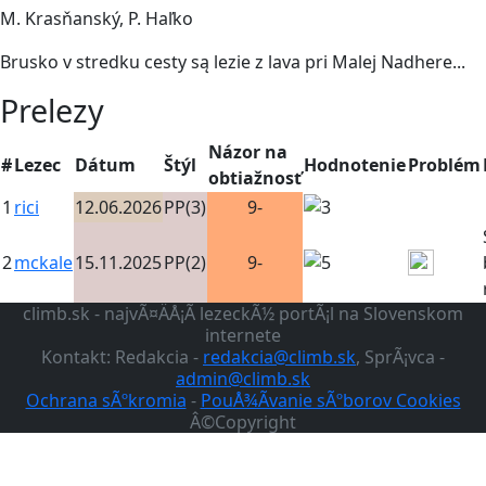
M. Krasňanský, P. Haľko
Brusko v stredku cesty są lezie z lava pri Malej Nadhere...
Prelezy
Názor na
#
Lezec
Dátum
Štýl
Hodnotenie
Problém
obtiažnosť
1
rici
12.06.2026
PP(3)
9-
2
mckale
15.11.2025
PP(2)
9-
climb.sk - najvÃ¤ÄÅ¡Ã­ lezeckÃ½ portÃ¡l na Slovenskom
internete
Kontakt: Redakcia -
redakcia@climb.sk
, SprÃ¡vca -
admin@climb.sk
Ochrana sÃºkromia
-
PouÅ¾Ã­vanie sÃºborov Cookies
Â©Copyright