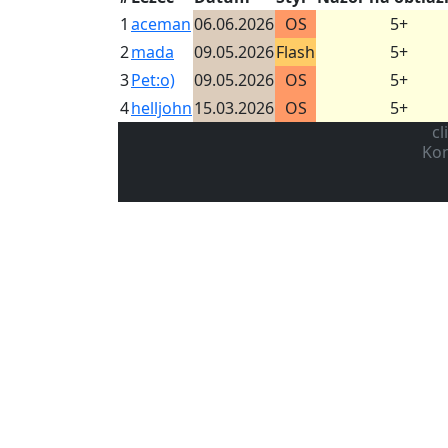
1
aceman
06.06.2026
OS
5+
2
mada
09.05.2026
Flash
5+
3
Pet:o)
09.05.2026
OS
5+
4
helljohn
15.03.2026
OS
5+
cl
Kon