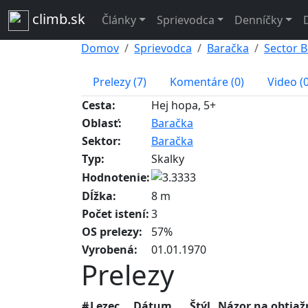
climb.sk
Články
Sprievodca
Denníčky
Domov
Sprievodca
Baračka
Sector 
Prelezy (7)
Komentáre (0)
Video (0
Cesta:
Hej hopa, 5+
Oblasť:
Baračka
Sektor:
Baračka
Typ:
Skalky
Hodnotenie:
Dĺžka:
8 m
Počet istení:
3
OS prelezy:
57%
Vyrobená:
01.01.1970
Prelezy
#
Lezec
Dátum
Štýl
Názor na obtiaž