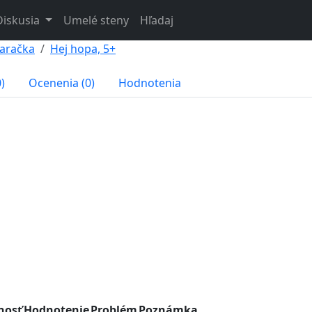
Diskusia
Umelé steny
Hľadaj
Baračka
Hej hopa, 5+
)
Ocenenia (0)
Hodnotenia
nosť
Hodnotenie
Problém
Poznámka