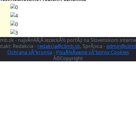
imb.sk - najvÃ¤ÄÅ¡Ã­ lezeckÃ½ portÃ¡l na Slovenskom intern
takt: Redakcia -
redakcia@climb.sk
, SprÃ¡vca -
admin@climb
Ochrana sÃºkromia
-
PouÅ¾Ã­vanie sÃºborov Cookies
Â©Copyright