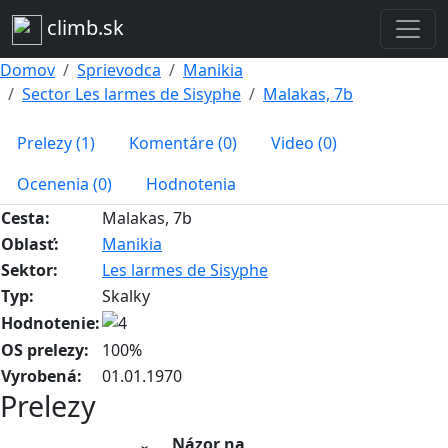
climb.sk
Domov
Sprievodca
Manikia
Sector Les larmes de Sisyphe
Malakas, 7b
Prelezy (1)
Komentáre (0)
Video (0)
Ocenenia (0)
Hodnotenia
Cesta:
Malakas, 7b
Oblasť:
Manikia
Sektor:
Les larmes de Sisyphe
Typ:
Skalky
Hodnotenie:
OS prelezy:
100%
Vyrobená:
01.01.1970
Prelezy
Názor na