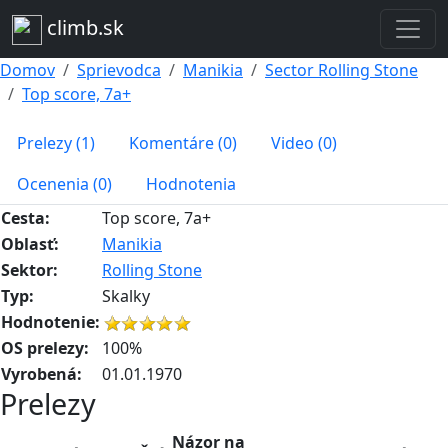
climb.sk
Domov
Sprievodca
Manikia
Sector Rolling Stone
Top score, 7a+
Prelezy (1)
Komentáre (0)
Video (0)
Ocenenia (0)
Hodnotenia
Cesta:
Top score, 7a+
Oblasť:
Manikia
Sektor:
Rolling Stone
Typ:
Skalky
Hodnotenie:
OS prelezy:
100%
Vyrobená:
01.01.1970
Prelezy
Názor na