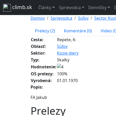
climb.sk
Články
Sprievodca
Denníčky
Domov
Sprievodca
Súľov
Sector Kozi
Prelezy (2)
Komentáre (0)
Video (0
Cesta:
Repete, 6-
Oblasť:
Súľov
Sektor:
Kozie diery
Typ:
Skalky
Hodnotenie:
OS prelezy:
100%
Vyrobená:
01.01.1970
Popis:
FA Jakub
Prelezy