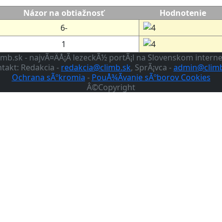
Názor na obtiažnosť
Hodnotenie
6-
1
imb.sk - najvÃ¤ÄÅ¡Ã­ lezeckÃ½ portÃ¡l na Slovenskom intern
takt: Redakcia -
redakcia@climb.sk
, SprÃ¡vca -
admin@climb
Ochrana sÃºkromia
-
PouÅ¾Ã­vanie sÃºborov Cookies
Â©Copyright