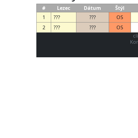
#
Lezec
Dátum
Štýl
1
???
???
OS
2
???
???
OS
cl
Kon