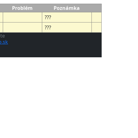
Problém
Poznámka
???
???
ete
.sk