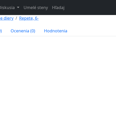
Diskusia
Umelé steny
Hľadaj
e diery
Repete, 6-
)
Ocenenia (0)
Hodnotenia