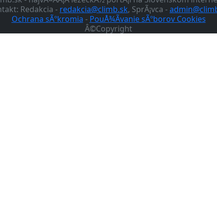
takt: Redakcia -
redakcia@climb.sk
, SprÃ¡vca -
admin@climb
Ochrana sÃºkromia
-
PouÅ¾Ã­vanie sÃºborov Cookies
Â©Copyright