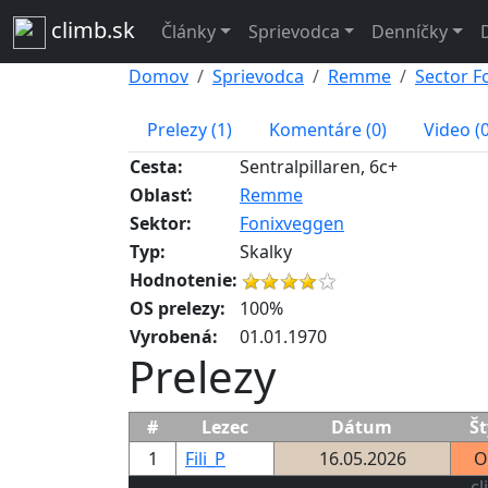
climb.sk
Články
Sprievodca
Denníčky
Domov
Sprievodca
Remme
Sector F
Prelezy (1)
Komentáre (0)
Video (0
Cesta:
Sentralpillaren, 6c+
Oblasť:
Remme
Sektor:
Fonixveggen
Typ:
Skalky
Hodnotenie:
OS prelezy:
100%
Vyrobená:
01.01.1970
Prelezy
#
Lezec
Dátum
Št
1
Fili_P
16.05.2026
O
cl