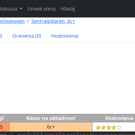
Diskusia
Umelé steny
Hľadaj
onixveggen
Sentralpillaren, 6c+
)
Ocenenia (0)
Hodnotenia
ýl
Názor na obtiažnosť
Hodnotenie
S
6c+
imb.sk - najvÃ¤ÄÅ¡Ã­ lezeckÃ½ portÃ¡l na Slovenskom intern