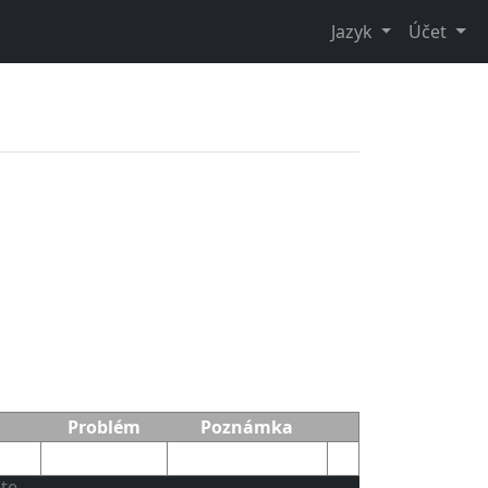
Jazyk
Účet
Problém
Poznámka
ete