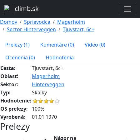
climb.sk
Domov
Sprievodca
Magerholm
Sector Hinterveggen
Tjuvstart, 6c+
Prelezy (1)
Komentáre (0)
Video (0)
Ocenenia (0)
Hodnotenia
Cesta:
Tjuvstart, 6c+
Oblasť:
Magerholm
Sektor:
Hinterveggen
Typ:
Skalky
Hodnotenie:
OS prelezy:
100%
Vyrobená:
01.01.1970
Prelezy
Názor na