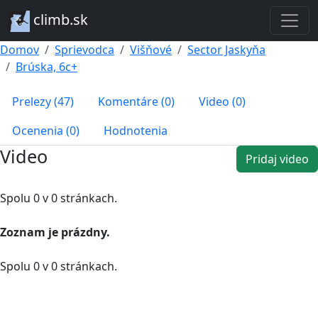
climb.sk
Domov
Sprievodca
Višňové
Sector Jaskyňa
Brúska, 6c+
Prelezy (47)
Komentáre (0)
Video (0)
Ocenenia (0)
Hodnotenia
Video
Pridaj video
Spolu 0 v 0 stránkach.
Zoznam je prázdny.
Spolu 0 v 0 stránkach.