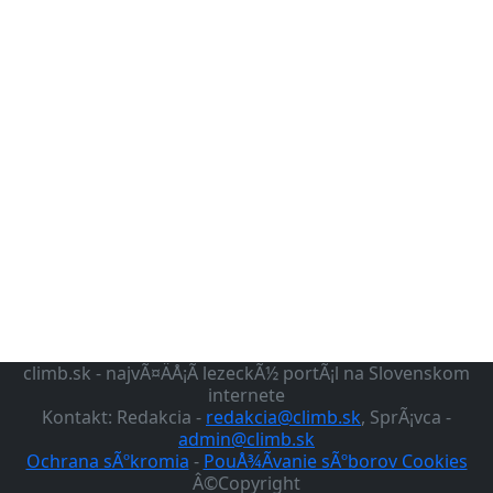
climb.sk - najvÃ¤ÄÅ¡Ã­ lezeckÃ½ portÃ¡l na Slovenskom
internete
Kontakt: Redakcia -
redakcia@climb.sk
, SprÃ¡vca -
admin@climb.sk
Ochrana sÃºkromia
-
PouÅ¾Ã­vanie sÃºborov Cookies
Â©Copyright