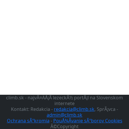
climb.sk - najvÃ¤ÄÅ¡Ã­ lezeckÃ½ portÃ¡l na Slovenskom
internete
Kontakt: Redakcia -
redakcia@climb.sk
, SprÃ¡vca -
admin@climb.sk
Ochrana sÃºkromia
-
PouÅ¾Ã­vanie sÃºborov Cookies
Â©Copyright