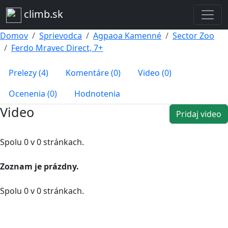
climb.sk
Domov
Sprievodca
Agpaoa Kamenné
Sector Zoo
Ferdo Mravec Direct, 7+
Prelezy (4)
Komentáre (0)
Video (0)
Ocenenia (0)
Hodnotenia
Video
Pridaj video
Spolu 0 v 0 stránkach.
Zoznam je prázdny.
Spolu 0 v 0 stránkach.