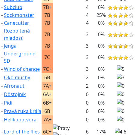
-
Subclub
7B+
4
0%
-
Sockmonster
7B
4
25%
-
Canecutter
7B
4
0%
Rozpoltená
-
7B
3
0%
mladosť
-
Jenga
7B
3
0%
Underground
-
7C
3
0%
SD
-
Wind of change
7C+
3
0%
-
Oko muchy
6B
2
0%
-
Afronaut
7A+
2
0%
-
Dôstojník
6A+
0
0%
-
Pidi
6B+
0
0%
-
Pravá ruka kráľa
6B
0
0%
-
Helikopotvora
7A+
0
0%
-
Lord of the flies
6C+
6
17%