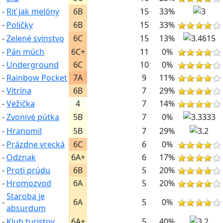
-
Riť jak melóny
6B
15
33%
-
Poličky
6B
15
33%
-
Zelené svinstvo
6C
15
13%
-
Pán múch
6C+
11
0%
-
Underground
6C
10
0%
-
Rainbow Pocket
7A
9
11%
-
Vitrína
6B
7
29%
-
Vežička
4
7
14%
-
Zvonivé pútka
5B
7
0%
-
Hranomil
5B
7
29%
-
Prázdne vrecká
6C
6
0%
-
Odznak
6A+
6
17%
-
Proti prúdu
6B
5
20%
-
Hromozvod
6A
5
20%
Staroba je
-
6A
5
0%
absurdum
-
Klub turistov
6A+
5
40%