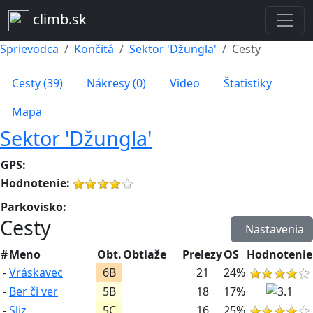
climb.sk
Sprievodca
Končitá
Sektor 'Džungla'
Cesty
Cesty (39)
Nákresy (0)
Video
Štatistiky
Mapa
Sektor 'Džungla'
GPS:
Hodnotenie:
Parkovisko:
Cesty
Nastavenia
#
Meno
Obt.
Obtiaže
Prelezy
OS
Hodnotenie
-
Vráskavec
6B
21
24%
-
Ber či ver
5B
18
17%
-
Sliz
5C
16
25%