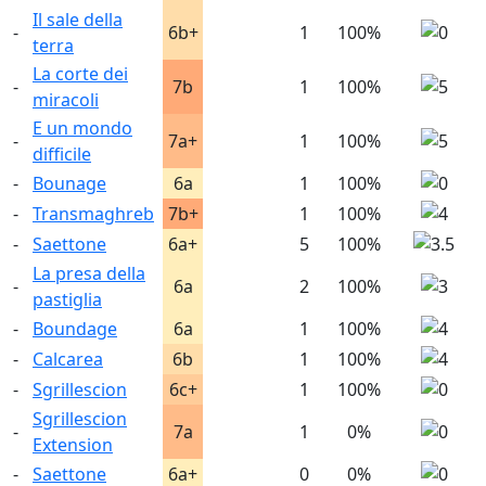
Il sale della
-
6b+
1
100%
terra
La corte dei
-
7b
1
100%
miracoli
E un mondo
-
7a+
1
100%
difficile
-
Bounage
6a
1
100%
-
Transmaghreb
7b+
1
100%
-
Saettone
6a+
5
100%
La presa della
-
6a
2
100%
pastiglia
-
Boundage
6a
1
100%
-
Calcarea
6b
1
100%
-
Sgrillescion
6c+
1
100%
Sgrillescion
-
7a
1
0%
Extension
-
Saettone
6a+
0
0%