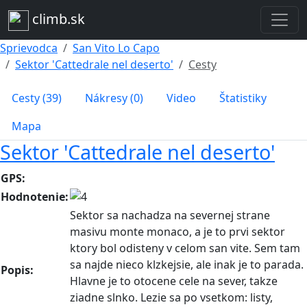
climb.sk
Sprievodca
San Vito Lo Capo
Sektor 'Cattedrale nel deserto'
Cesty
Cesty (39)
Nákresy (0)
Video
Štatistiky
Mapa
Sektor 'Cattedrale nel deserto'
GPS:
Hodnotenie:
Sektor sa nachadza na severnej strane
masivu monte monaco, a je to prvi sektor
ktory bol odisteny v celom san vite. Sem tam
sa najde nieco klzkejsie, ale inak je to parada.
Popis:
Hlavne je to otocene cele na sever, takze
ziadne slnko. Lezie sa po vsetkom: listy,