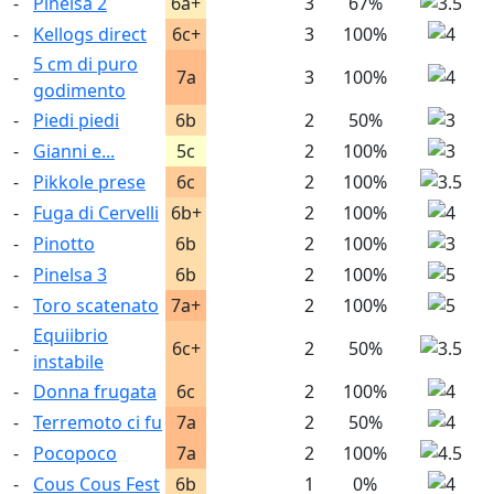
-
Pinelsa 2
6a+
3
67%
-
Kellogs direct
6c+
3
100%
5 cm di puro
-
7a
3
100%
godimento
-
Piedi piedi
6b
2
50%
-
Gianni e...
5c
2
100%
-
Pikkole prese
6c
2
100%
-
Fuga di Cervelli
6b+
2
100%
-
Pinotto
6b
2
100%
-
Pinelsa 3
6b
2
100%
-
Toro scatenato
7a+
2
100%
Equiibrio
-
6c+
2
50%
instabile
-
Donna frugata
6c
2
100%
-
Terremoto ci fu
7a
2
50%
-
Pocopoco
7a
2
100%
-
Cous Cous Fest
6b
1
0%