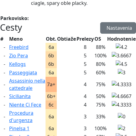
ciagle, spary oble placky.
Parkovisko:
Cesty
Nastavenia
#
Meno
Obt.
Obtiaže
Prelezy
OS
Hodnotenie
-
Freebird
6a
8
88%
-
Zio Pera
6b
5
100%
-
Kellogs
6b
5
80%
-
Passeggiata
6a
5
60%
Assassinio nella
-
7a+
4
75%
cattedrale
-
Sicilianita
6b+
4
50%
-
Niente Ci Fece
6c
4
75%
Procedura
-
6a
3
33%
d'urgenza
-
Pinelsa 1
6a
3
100%