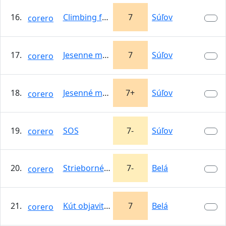
16.
Climbing for You
7
Súľov
corero
17.
Jesenne matury-prava varianta
7
Súľov
corero
18.
Jesenné matury
7+
Súľov
corero
19.
SOS
7-
Súľov
corero
20.
Strieborné platne
7-
Belá
corero
21.
Kút objaviteľov
7
Belá
corero