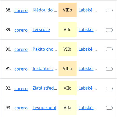
88.
Kládou do holeně
VIIIb
Labské údolí -…
corero
89.
Lví srdce
VIIc
Labské údolí -…
corero
90.
Pakito chocolato
VIIb
Labské údolí -…
corero
91.
Instantní cesta
VIIIa
Labské údolí -…
corero
92.
Zlatá střední cesta
VIIc
Labské údolí -…
corero
93.
Levou zadní
VIIa
Labské údolí -…
corero