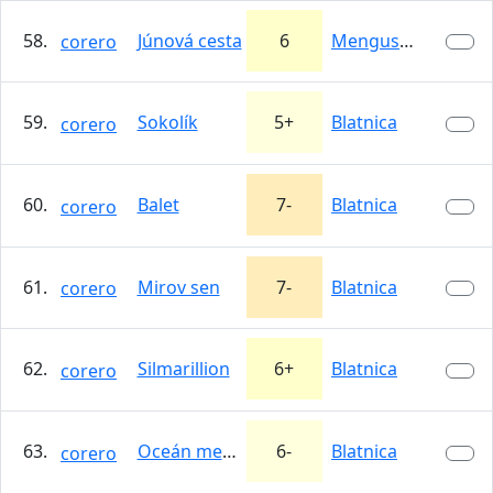
58.
Júnová cesta
6
Mengusovská…
corero
59.
Sokolík
5+
Blatnica
corero
60.
Balet
7-
Blatnica
corero
61.
Mirov sen
7-
Blatnica
corero
62.
Silmarillion
6+
Blatnica
corero
63.
Oceán medzi nami
6-
Blatnica
corero