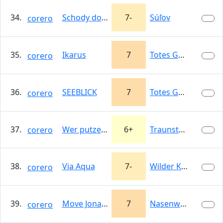
34.
Schody do neba
7-
Súľov
corero
35.
Ikarus
7
Totes Gebirge
corero
36.
SEEBLICK
7
Totes Gebirge
corero
37.
Wer putzet der findet
6+
Traunstein
corero
38.
Via Aqua
7-
Wilder Kaiser
corero
39.
Move Jonathan
7
Nasenwand
corero