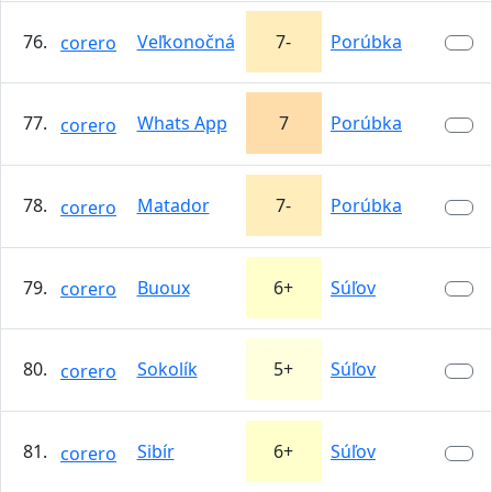
76.
Veľkonočná
7-
Porúbka
corero
77.
Whats App
7
Porúbka
corero
78.
Matador
7-
Porúbka
corero
79.
Buoux
6+
Súľov
corero
80.
Sokolík
5+
Súľov
corero
81.
Sibír
6+
Súľov
corero