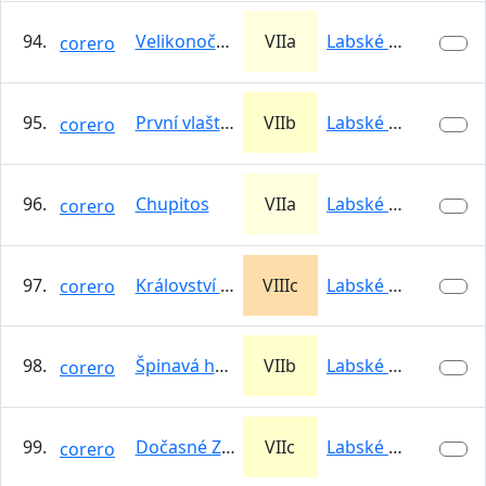
94.
Velikonoční oheň
VIIa
Labské údolí -…
corero
95.
První vlaštovka
VIIb
Labské údolí -…
corero
96.
Chupitos
VIIa
Labské údolí -…
corero
97.
Království smíchu
VIIIc
Labské údolí -…
corero
98.
Špinavá holka
VIIb
Labské údolí -…
corero
99.
Dočasné Zrychlení
VIIc
Labské údolí -…
corero