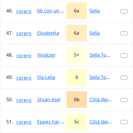
46.
6b con un braccio
6a
Sella
corero
47.
Elisabetta
6a
Sella
corero
48.
Vinatzer
5+
Sella Towers
corero
49.
Via Lelia
6
Sella Towers
corero
50.
Stoan esel
6b
Cittá dei Sassi
corero
51.
Eppes tiar die weiber
5c
Cittá dei Sassi
corero