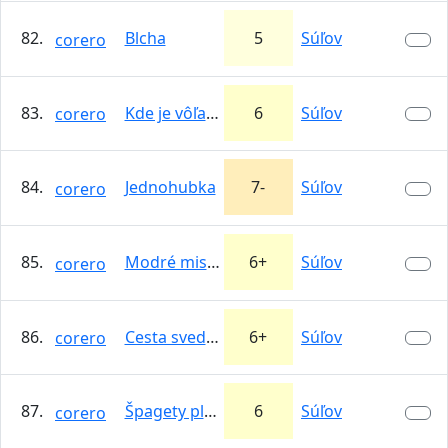
82.
Blcha
5
Súľov
corero
83.
Kde je vôľa, tam...
6
Súľov
corero
84.
Jednohubka
7-
Súľov
corero
85.
Modré misky
6+
Súľov
corero
86.
Cesta svedkov liehovových
6+
Súľov
corero
87.
Špagety plus
6
Súľov
corero