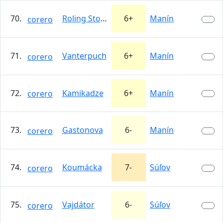
70.
Roling Stones
6+
Manín
corero
71.
Vanterpuch
6+
Manín
corero
72.
Kamikadze
6+
Manín
corero
73.
Gastonova
6-
Manín
corero
74.
Koumácka
7-
Súľov
corero
75.
Vajdátor
6-
Súľov
corero