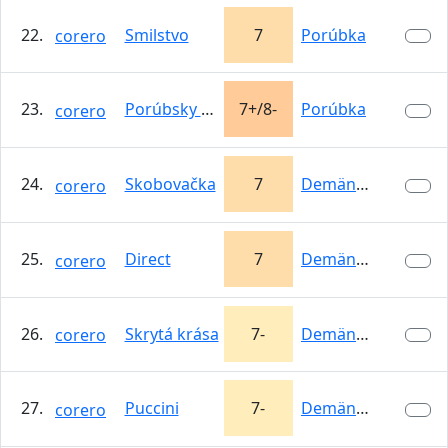
22.
Smilstvo
7
Porúbka
corero
23.
Porúbsky zbojníci
7+/8-
Porúbka
corero
24.
Skobovačka
7
Demänovská…
corero
25.
Direct
7
Demänovská…
corero
26.
Skrytá krása
7-
Demänovská…
corero
27.
Puccini
7-
Demänovská…
corero