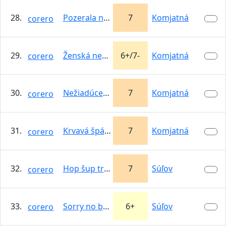
28.
Pozerala na vesmir
7
Komjatná
corero
29.
Ženská nemoc
6+/7-
Komjatná
corero
30.
Nežiadúce emócie
7
Komjatná
corero
31.
Krvavá špára
7
Komjatná
corero
32.
Hop šup tralala
7
Súľov
corero
33.
Sorry no bonus
6+
Súľov
corero