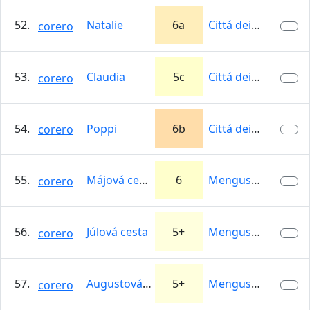
52.
Natalie
6a
Cittá dei Sassi
corero
53.
Claudia
5c
Cittá dei Sassi
corero
54.
Poppi
6b
Cittá dei Sassi
corero
55.
Májová cesta
6
Mengusovská…
corero
56.
Júlová cesta
5+
Mengusovská…
corero
57.
Augustová cesta
5+
Mengusovská…
corero