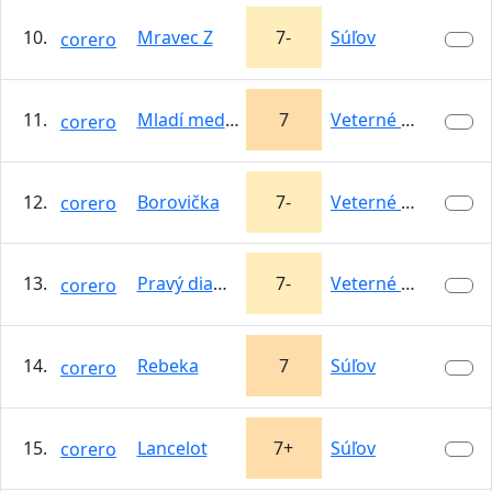
10.
Mravec Z
7-
Súľov
corero
11.
Mladí medvedzi
7
Veterné Bašty
corero
12.
Borovička
7-
Veterné Bašty
corero
13.
Pravý diamant
7-
Veterné Bašty
corero
14.
Rebeka
7
Súľov
corero
15.
Lancelot
7+
Súľov
corero