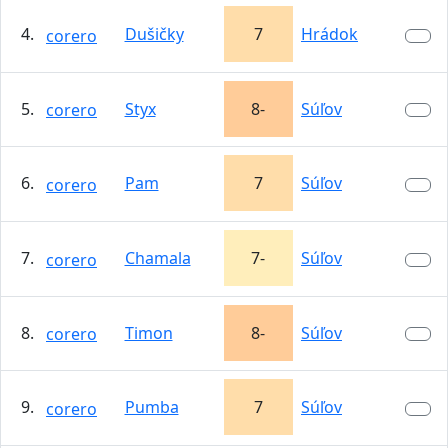
4.
Dušičky
7
Hrádok
corero
5.
Styx
8-
Súľov
corero
6.
Pam
7
Súľov
corero
7.
Chamala
7-
Súľov
corero
8.
Timon
8-
Súľov
corero
9.
Pumba
7
Súľov
corero