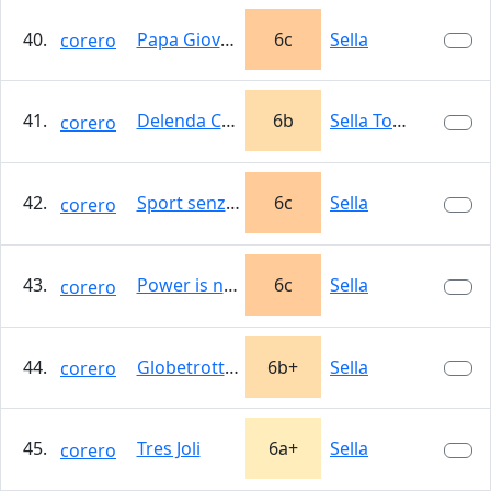
40.
Papa Giovani Paolo II
6c
Sella
corero
41.
Delenda Carthago
6b
Sella Towers
corero
42.
Sport senza frontiere
6c
Sella
corero
43.
Power is nothing
6c
Sella
corero
44.
Globetrotter
6b+
Sella
corero
45.
Tres Joli
6a+
Sella
corero