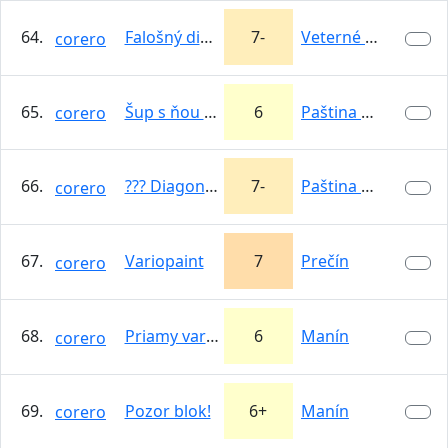
64.
Falošný diamant
7-
Veterné Bašty
corero
65.
Šup s ňou do rozpálenej pece
6
Paština Závada
corero
66.
??? Diagonalna spara
7-
Paština Závada
corero
67.
Variopaint
7
Prečín
corero
68.
Priamy variant cesty stredom
6
Manín
corero
69.
Pozor blok!
6+
Manín
corero