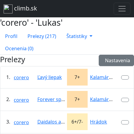
climb.sk
'corero' - 'Lukas'
Profil
Prelezy (217)
Štatistiky
Ocenenia (0)
Prelezy
Nastavenia
1.
Ľavý liepak
7+
Kalamárka
corero
2.
Forever spoony
7+
Kalamárka
corero
3.
Daidalos a Ikaros - 1. dĺžka
6+/7-
Hrádok
corero