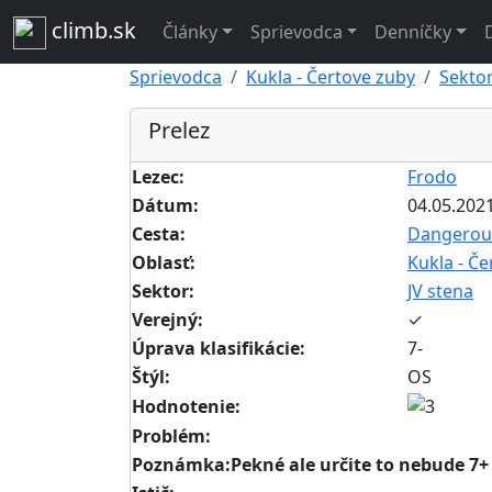
climb.sk
Články
Sprievodca
Denníčky
Sprievodca
Kukla - Čertove zuby
Sektor
Prelez
Lezec:
Frodo
Dátum:
04.05.202
Cesta:
Dangerous
Oblasť:
Kukla - Če
Sektor:
JV stena
Verejný:
✓
Úprava klasifikácie:
7-
Štýl:
OS
Hodnotenie:
Problém:
Poznámka:Pekné ale určite to nebude 7+ 