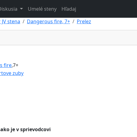
Diskusia
Umelé steny
Hľadaj
 JV stena
Dangerous fire, 7+
Prelez
1
 fire
,7+
rtove zuby
ako je v sprievodcovi