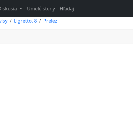
Diskusia
Umelé steny
Hľadaj
visy
Ligretto, 8
Prelez