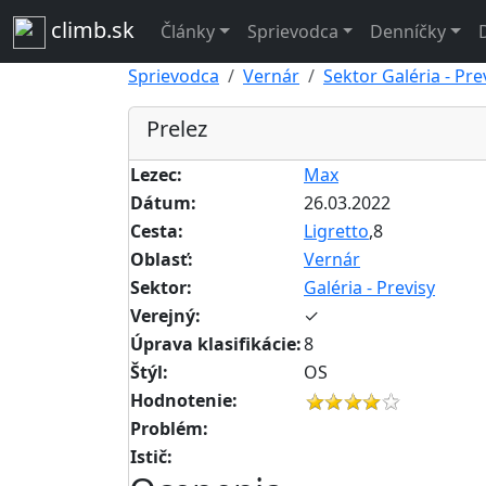
climb.sk
Články
Sprievodca
Denníčky
Sprievodca
Vernár
Sektor Galéria - Pre
Prelez
Lezec:
Max
Dátum:
26.03.2022
Cesta:
Ligretto
,8
Oblasť:
Vernár
Sektor:
Galéria - Previsy
Verejný:
✓
Úprava klasifikácie:
8
Štýl:
OS
Hodnotenie:
Problém:
Istič: