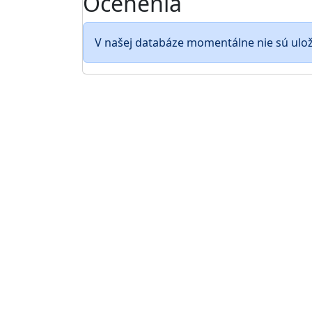
Ocenenia
V našej databáze momentálne nie sú ulo