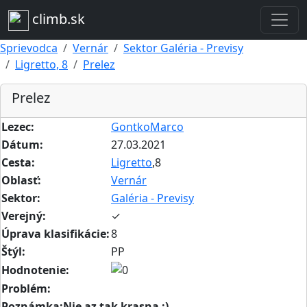
climb.sk
Sprievodca
Vernár
Sektor Galéria - Previsy
Ligretto, 8
Prelez
Prelez
Lezec:
GontkoMarco
Dátum:
27.03.2021
Cesta:
Ligretto
,8
Oblasť:
Vernár
Sektor:
Galéria - Previsy
Verejný:
✓
Úprava klasifikácie:
8
Štýl:
PP
Hodnotenie:
Problém:
Poznámka:Nie az tak krasna :)