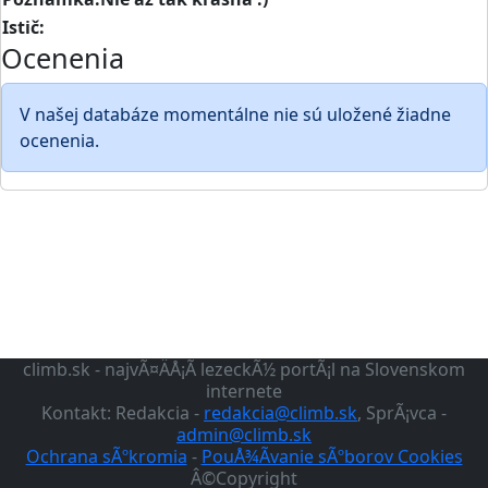
Istič:
Ocenenia
V našej databáze momentálne nie sú uložené žiadne
ocenenia.
climb.sk - najvÃ¤ÄÅ¡Ã­ lezeckÃ½ portÃ¡l na Slovenskom
internete
Kontakt: Redakcia -
redakcia@climb.sk
, SprÃ¡vca -
admin@climb.sk
Ochrana sÃºkromia
-
PouÅ¾Ã­vanie sÃºborov Cookies
Â©Copyright