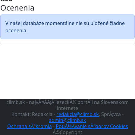
Ocenenia
V našej databáze momentálne nie sú uložené žiadne
ocenenia.
climb.sk - najvÃ¤ÄÅ¡Ã­ lezeckÃ½ portÃ¡l na Slovenskom
internete
Kontakt: Redakcia -
redakcia@climb.sk
, SprÃ¡vca -
admin@climb.sk
Ochrana sÃºkromia
-
PouÅ¾Ã­vanie sÃºborov Cookies
Â©Copyright