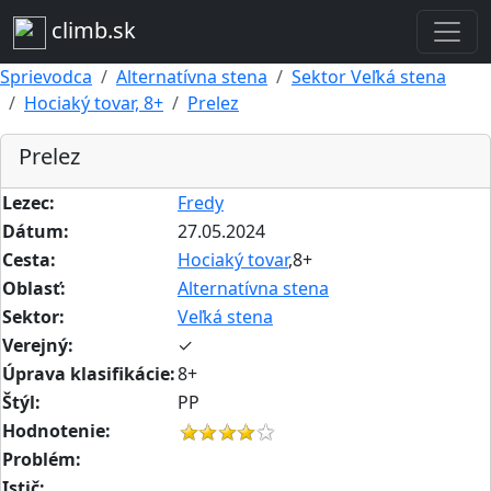
climb.sk
Sprievodca
Alternatívna stena
Sektor Veľká stena
Hociaký tovar, 8+
Prelez
Prelez
Lezec:
Fredy
Dátum:
27.05.2024
Cesta:
Hociaký tovar
,8+
Oblasť:
Alternatívna stena
Sektor:
Veľká stena
Verejný:
✓
Úprava klasifikácie:
8+
Štýl:
PP
Hodnotenie:
Problém:
Istič: