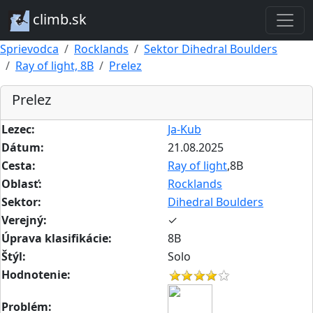
climb.sk
Sprievodca
Rocklands
Sektor Dihedral Boulders
Ray of light, 8B
Prelez
Prelez
Lezec:
Ja-Kub
Dátum:
21.08.2025
Cesta:
Ray of light
,8B
Oblasť:
Rocklands
Sektor:
Dihedral Boulders
Verejný:
✓
Úprava klasifikácie:
8B
Štýl:
Solo
Hodnotenie:
Problém: