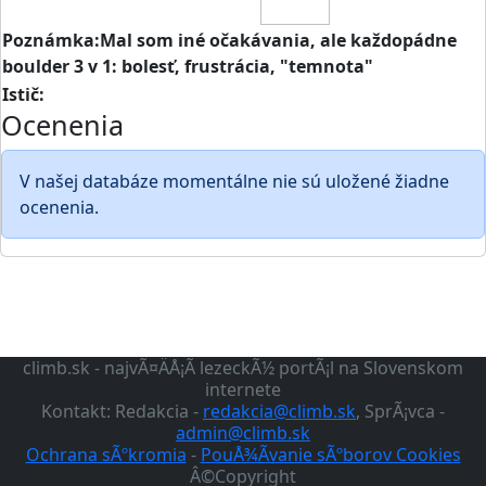
Poznámka:Mal som iné očakávania, ale každopádne
boulder 3 v 1: bolesť, frustrácia, "temnota"
Istič:
Ocenenia
V našej databáze momentálne nie sú uložené žiadne
ocenenia.
climb.sk - najvÃ¤ÄÅ¡Ã­ lezeckÃ½ portÃ¡l na Slovenskom
internete
Kontakt: Redakcia -
redakcia@climb.sk
, SprÃ¡vca -
admin@climb.sk
Ochrana sÃºkromia
-
PouÅ¾Ã­vanie sÃºborov Cookies
Â©Copyright