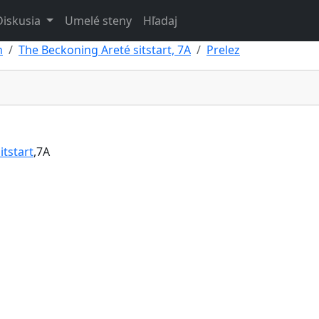
Diskusia
Umelé steny
Hľadaj
n
The Beckoning Areté sitstart, 7A
Prelez
itstart
,7A