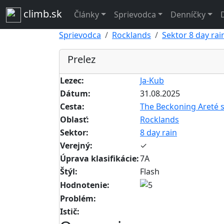
climb.sk
Články
Sprievodca
Denníčky
Sprievodca
Rocklands
Sektor 8 day rai
Prelez
Lezec:
Ja-Kub
Dátum:
31.08.2025
Cesta:
The Beckoning Areté s
Oblasť:
Rocklands
Sektor:
8 day rain
Verejný:
✓
Úprava klasifikácie:
7A
Štýl:
Flash
Hodnotenie:
Problém:
Istič: