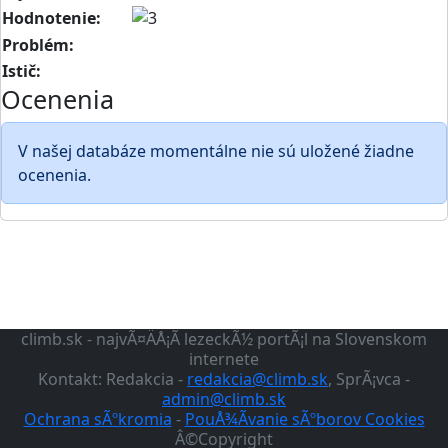
Hodnotenie:
Problém:
Istič:
Ocenenia
V našej databáze momentálne nie sú uložené žiadne
ocenenia.
climb.sk - najvÃ¤ÄÅ¡Ã­ lezeckÃ½ portÃ¡l na Slovenskom
internete
Kontakt: Redakcia -
redakcia@climb.sk
, SprÃ¡vca -
admin@climb.sk
Ochrana sÃºkromia
-
PouÅ¾Ã­vanie sÃºborov Cookies
Â©Copyright