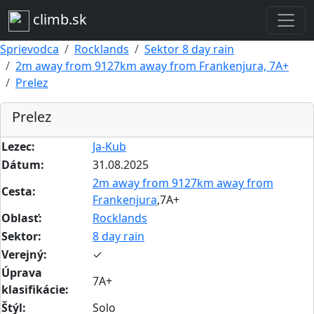
climb.sk
Sprievodca
Rocklands
Sektor 8 day rain
2m away from 9127km away from Frankenjura, 7A+
Prelez
Prelez
Lezec:
Ja-Kub
Dátum:
31.08.2025
2m away from 9127km away from
Cesta:
Frankenjura
,7A+
Oblasť:
Rocklands
Sektor:
8 day rain
Verejný:
✓
Úprava
7A+
klasifikácie:
Štýl:
Solo