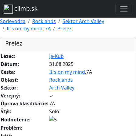
climb.sk
Sprievodca
Rocklands
Sektor Arch Valley
It´s on my mind, 7A
Prelez
Prelez
Lezec:
Ja-Kub
Dátum:
31.08.2025
Cesta:
It´s on my mind
,7A
Oblasť:
Rocklands
Sektor:
Arch Valley
Verejný:
✓
Úprava klasifikácie:
7A
Štýl:
Solo
Hodnotenie:
Problém:
Istič: