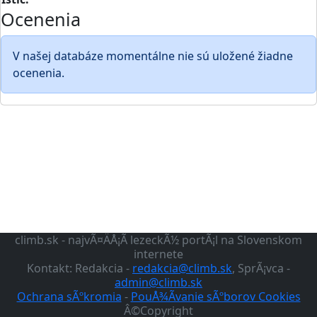
Ocenenia
V našej databáze momentálne nie sú uložené žiadne
ocenenia.
climb.sk - najvÃ¤ÄÅ¡Ã­ lezeckÃ½ portÃ¡l na Slovenskom
internete
Kontakt: Redakcia -
redakcia@climb.sk
, SprÃ¡vca -
admin@climb.sk
Ochrana sÃºkromia
-
PouÅ¾Ã­vanie sÃºborov Cookies
Â©Copyright