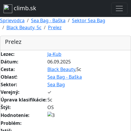
climb.sk
Sprievodca
Sea Bag - Baška
Sektor Sea Bag
Black Beauty, 5c
Prelez
Prelez
Lezec:
Ja-Kub
Dátum:
06.09.2025
Cesta:
Black Beauty
,5c
Oblasť:
Sea Bag - Baška
Sektor:
Sea Bag
Verejný:
✓
Úprava klasifikácie:
5c
Štýl:
OS
Hodnotenie:
Problém:
Istič: