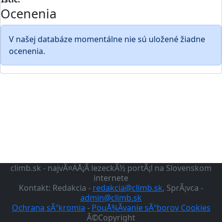
Ocenenia
V našej databáze momentálne nie sú uložené žiadne
ocenenia.
climb.sk - najvÃ¤ÄÅ¡Ã­ lezeckÃ½ portÃ¡l na Slovenskom
internete
Kontakt: Redakcia -
redakcia@climb.sk
, SprÃ¡vca -
admin@climb.sk
Ochrana sÃºkromia
-
PouÅ¾Ã­vanie sÃºborov Cookies
Â©Copyright