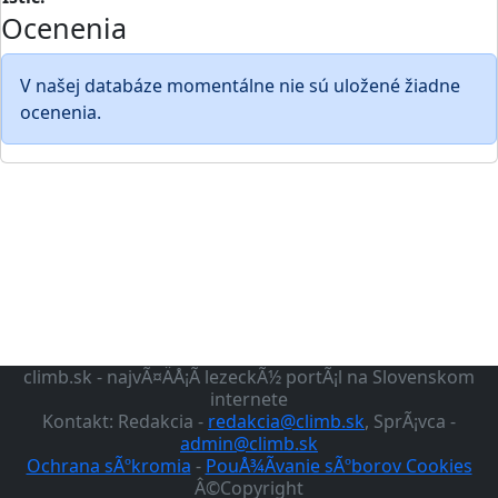
Ocenenia
V našej databáze momentálne nie sú uložené žiadne
ocenenia.
climb.sk - najvÃ¤ÄÅ¡Ã­ lezeckÃ½ portÃ¡l na Slovenskom
internete
Kontakt: Redakcia -
redakcia@climb.sk
, SprÃ¡vca -
admin@climb.sk
Ochrana sÃºkromia
-
PouÅ¾Ã­vanie sÃºborov Cookies
Â©Copyright