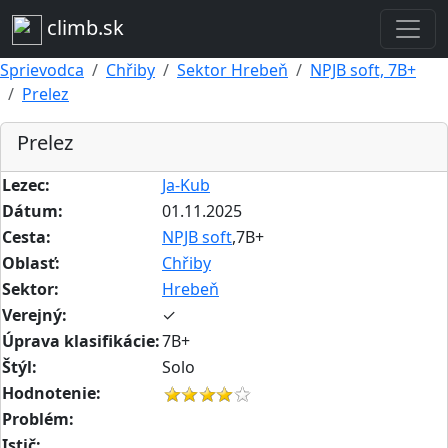
climb.sk
Sprievodca
Chřiby
Sektor Hrebeň
NPJB soft, 7B+
Prelez
Prelez
Lezec:
Ja-Kub
Dátum:
01.11.2025
Cesta:
NPJB soft
,7B+
Oblasť:
Chřiby
Sektor:
Hrebeň
Verejný:
✓
Úprava klasifikácie:
7B+
Štýl:
Solo
Hodnotenie:
Problém:
Istič: