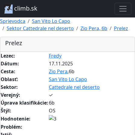
climb.sk
Sprievodca
San Vito Lo Capo
Sektor Cattedrale nel deserto
Zio Pera, 6b
Prelez
Prelez
Lezec:
Fredy
Dátum:
17.11.2025
Cesta:
Zio Pera
,6b
Oblasť:
San Vito Lo Capo
Sektor:
Cattedrale nel deserto
Verejný:
✓
Úprava klasifikácie:
6b
Štýl:
OS
Hodnotenie:
Problém:
Istič: