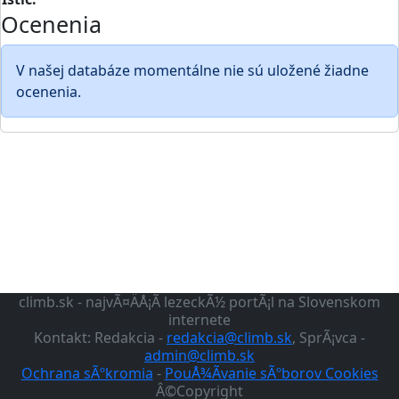
Ocenenia
V našej databáze momentálne nie sú uložené žiadne
ocenenia.
climb.sk - najvÃ¤ÄÅ¡Ã­ lezeckÃ½ portÃ¡l na Slovenskom
internete
Kontakt: Redakcia -
redakcia@climb.sk
, SprÃ¡vca -
admin@climb.sk
Ochrana sÃºkromia
-
PouÅ¾Ã­vanie sÃºborov Cookies
Â©Copyright