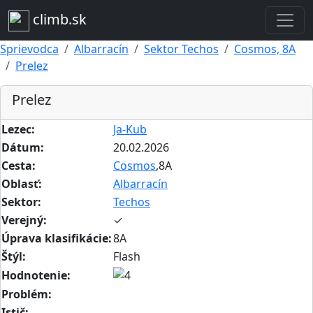
climb.sk
Sprievodca
Albarracín
Sektor Techos
Cosmos, 8A
Prelez
Prelez
Lezec:
Ja-Kub
Dátum:
20.02.2026
Cesta:
Cosmos
,8A
Oblasť:
Albarracín
Sektor:
Techos
Verejný:
✓
Úprava klasifikácie:
8A
Štýl:
Flash
Hodnotenie:
Problém:
Istič: