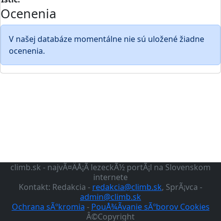
Ocenenia
V našej databáze momentálne nie sú uložené žiadne
ocenenia.
climb.sk - najvÃ¤ÄÅ¡Ã­ lezeckÃ½ portÃ¡l na Slovenskom
internete
Kontakt: Redakcia -
redakcia@climb.sk
, SprÃ¡vca -
admin@climb.sk
Ochrana sÃºkromia
-
PouÅ¾Ã­vanie sÃºborov Cookies
Â©Copyright