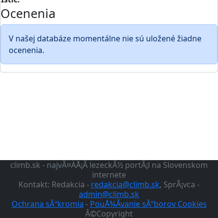
Ocenenia
V našej databáze momentálne nie sú uložené žiadne
ocenenia.
climb.sk - najvÃ¤ÄÅ¡Ã­ lezeckÃ½ portÃ¡l na Slovenskom
internete
Kontakt: Redakcia -
redakcia@climb.sk
, SprÃ¡vca -
admin@climb.sk
Ochrana sÃºkromia
-
PouÅ¾Ã­vanie sÃºborov Cookies
Â©Copyright