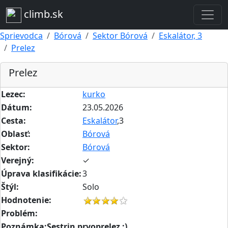
climb.sk
Sprievodca
Bórová
Sektor Bórová
Eskalátor, 3
Prelez
Prelez
Lezec:
kurko
Dátum:
23.05.2026
Cesta:
Eskalátor
,3
Oblasť:
Bórová
Sektor:
Bórová
Verejný:
✓
Úprava klasifikácie:
3
Štýl:
Solo
Hodnotenie:
Problém:
Poznámka:Sestrin prvoprelez :)