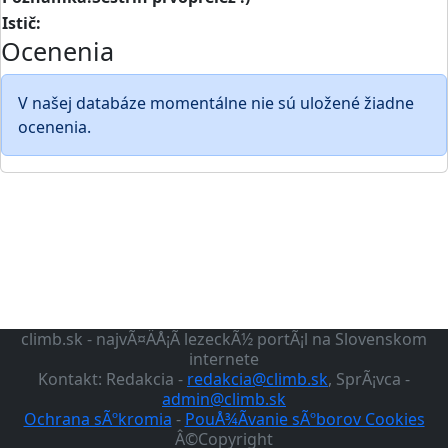
Istič:
Ocenenia
V našej databáze momentálne nie sú uložené žiadne
ocenenia.
climb.sk - najvÃ¤ÄÅ¡Ã­ lezeckÃ½ portÃ¡l na Slovenskom
internete
Kontakt: Redakcia -
redakcia@climb.sk
, SprÃ¡vca -
admin@climb.sk
Ochrana sÃºkromia
-
PouÅ¾Ã­vanie sÃºborov Cookies
Â©Copyright