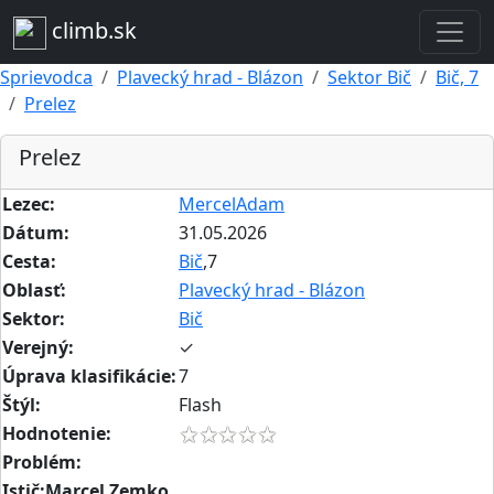
climb.sk
Sprievodca
Plavecký hrad - Blázon
Sektor Bič
Bič, 7
Prelez
Prelez
Lezec:
MercelAdam
Dátum:
31.05.2026
Cesta:
Bič
,7
Oblasť:
Plavecký hrad - Blázon
Sektor:
Bič
Verejný:
✓
Úprava klasifikácie:
7
Štýl:
Flash
Hodnotenie:
Problém:
Istič:Marcel Zemko