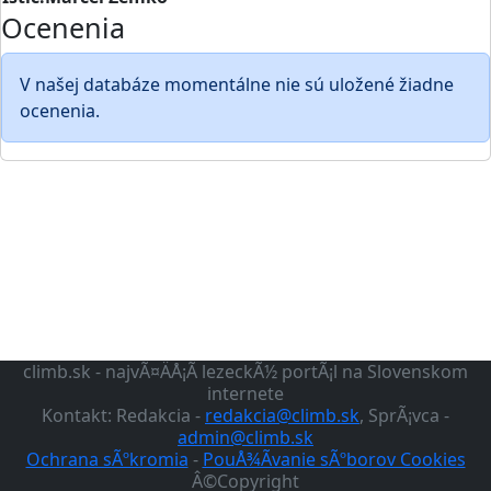
Ocenenia
V našej databáze momentálne nie sú uložené žiadne
ocenenia.
climb.sk - najvÃ¤ÄÅ¡Ã­ lezeckÃ½ portÃ¡l na Slovenskom
internete
Kontakt: Redakcia -
redakcia@climb.sk
, SprÃ¡vca -
admin@climb.sk
Ochrana sÃºkromia
-
PouÅ¾Ã­vanie sÃºborov Cookies
Â©Copyright