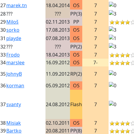
27
marek.tn
18.04.2014
OS
7
28
???
???
PP(3)
7
29
Miloš
02.11.2013
PP
7
30
sorko
17.08.2013
OS
7
31
playde
07.08.2013
OS
7
32
???
???
PP(2)
7
33
Frodo
18.04.2013
OS
7
34
marslee
16.09.2012
OS
7-
35
JohnyB
11.09.2012
RP(2)
7
36
korman
05.09.2012
OS
7
37
svanty
24.08.2012
Flash
7
38
Misiak
02.10.2011
OS
7
39
Bartko
20.08.2011
PP(8)
7