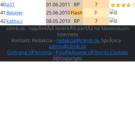
40
p51
01.06.2011
RP
7
41
Belayer
25.06.2010
Flash
7-
42
katka.s
08.05.2010
RP
7
climb.sk - najvÃ¤ÄÅ¡Ã­ lezeckÃ½ portÃ¡l na Slovenskom
internete
Kontakt: Redakcia -
redakcia@climb.sk
, SprÃ¡vca -
admin@climb.sk
Ochrana sÃºkromia
-
PouÅ¾Ã­vanie sÃºborov Cookies
Â©Copyright