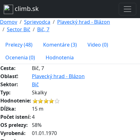
climb.sk
Domov
Sprievodca
Plavecký hrad - Blázon
Sector Bič
Bič, 7
Prelezy (48)
Komentáre (3)
Video (0)
Ocenenia (0)
Hodnotenia
Cesta:
Bič, 7
Oblasť:
Plavecký hrad - Blázon
Sektor:
Bič
Typ:
Skalky
Hodnotenie:
Dĺžka:
15 m
Počet istení:
4
OS prelezy:
58%
Vyrobená:
01.01.1970