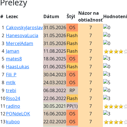
Prelezy
Názor na
#
Lezec
Dátum
Štýl
Hodnoten
obtiažnosť
1
CakovskyJaroslav
31.05.2026
OS
7
2
HanesovaLucia
31.05.2026
Flash
7
3
MercelAdam
31.05.2026
Flash
7
4
Jaman
11.08.2025
Flash
7
5
mates8
18.06.2025
OS
7
6
HaasLukas
01.06.2025
Flash
7
7
Fili_P
30.04.2023
OS
7
8
mtlk
24.03.2023
OS
7
9
trebi
06.08.2022
RP
7
10
Riso24
22.06.2022
Flash
7
11
radino
30.05.2021
PP(1)
7
12
PONdeLOK
16.06.2020
OS
7
13
kuboo
22.02.2020
OS
7