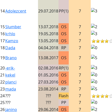
14
Adolezcent
29.07.2018
PP(1)
7
15
Slumber
13.07.2018
OS
7
16
krhlo
19.05.2018
OS
7
17
Kamzo
13.05.2018
OS
7
18
Dada
04.04.2018
RP
7
19
Brano
13.08.2017
OS
7
20
-erik-
02.08.2016
RP(1)
7
21
kekel
01.05.2016
OS
7
22
planci
27.03.2016
OS
7
23
mada
23.08.2014
RP
7
24
???
???
Flash
7
25
???
???
PP
7
26
janino
29.06.2014
OS
7