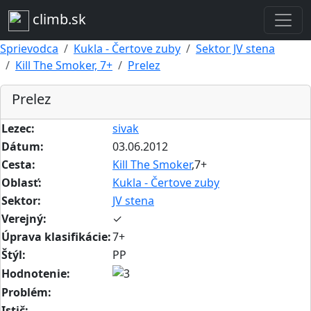
climb.sk
Sprievodca
Kukla - Čertove zuby
Sektor JV stena
Kill The Smoker, 7+
Prelez
Prelez
Lezec:
sivak
Dátum:
03.06.2012
Cesta:
Kill The Smoker
,7+
Oblasť:
Kukla - Čertove zuby
Sektor:
JV stena
Verejný:
✓
Úprava klasifikácie:
7+
Štýl:
PP
Hodnotenie:
Problém:
Istič: