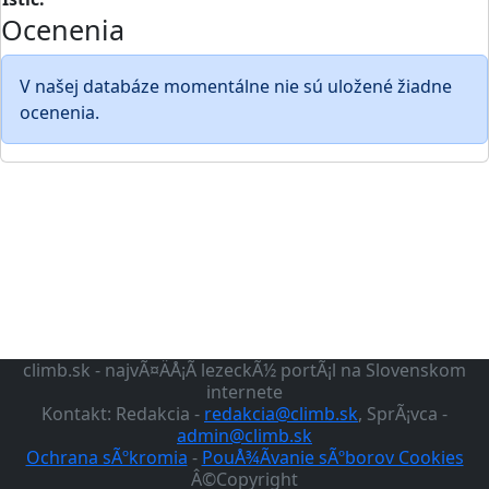
Ocenenia
V našej databáze momentálne nie sú uložené žiadne
ocenenia.
climb.sk - najvÃ¤ÄÅ¡Ã­ lezeckÃ½ portÃ¡l na Slovenskom
internete
Kontakt: Redakcia -
redakcia@climb.sk
, SprÃ¡vca -
admin@climb.sk
Ochrana sÃºkromia
-
PouÅ¾Ã­vanie sÃºborov Cookies
Â©Copyright