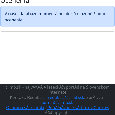
Ocenenia
V našej databáze momentálne nie sú uložené žiadne
ocenenia.
climb.sk - najvÃ¤ÄÅ¡Ã­ lezeckÃ½ portÃ¡l na Slovenskom
internete
Kontakt: Redakcia -
redakcia@climb.sk
, SprÃ¡vca -
admin@climb.sk
Ochrana sÃºkromia
-
PouÅ¾Ã­vanie sÃºborov Cookies
Â©Copyright