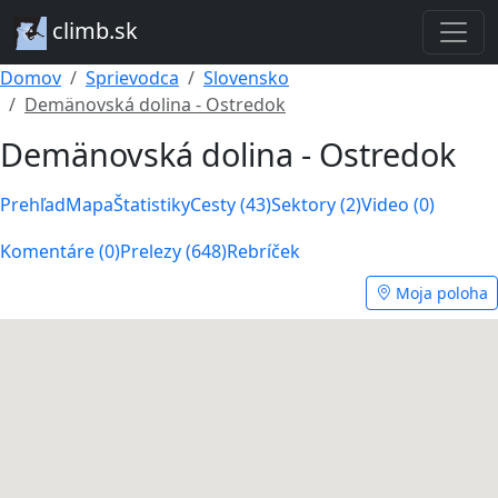
climb.sk
Domov
Sprievodca
Slovensko
Demänovská dolina - Ostredok
Demänovská dolina - Ostredok
Prehľad
Mapa
Štatistiky
Cesty (43)
Sektory (2)
Video (0)
Komentáre (0)
Prelezy (648)
Rebríček
Moja poloha