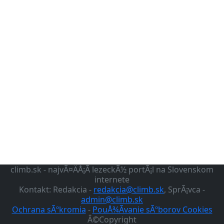
climb.sk - najvÃ¤ÄÅ¡Ã­ lezeckÃ½ portÃ¡l na Slovenskom
internete
Kontakt: Redakcia -
redakcia@climb.sk
, SprÃ¡vca -
admin@climb.sk
Ochrana sÃºkromia
-
PouÅ¾Ã­vanie sÃºborov Cookies
Â©Copyright