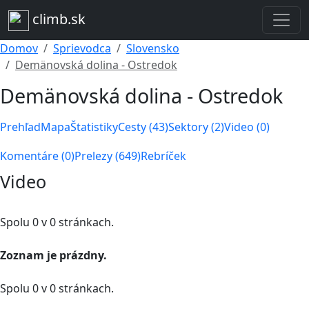
climb.sk
Domov
Sprievodca
Slovensko
Demänovská dolina - Ostredok
Demänovská dolina - Ostredok
Prehľad
Mapa
Štatistiky
Cesty (43)
Sektory (2)
Video (0)
Komentáre (0)
Prelezy (649)
Rebríček
Video
Spolu 0 v 0 stránkach.
Zoznam je prázdny.
Spolu 0 v 0 stránkach.