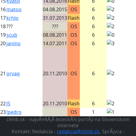
15
Kvaso
14.08.2016
Flash
6
16
matoo
04.08.2015
OS
6
17
krhlo
31.07.2013
Flash
6
18
???
???
OS
6
19
scub
08.08.2011
OS
6
20
janino
14.07.2011
OS
6
21
orvaq
20.11.2010
OS
6
22
JS
20.11.2010
Flash
6
23
!pedro
OS
1
climb.sk - najvÃ¤ÄÅ¡Ã­ lezeckÃ½ portÃ¡l na Slovenskom
internete
Kontakt: Redakcia -
redakcia@climb.sk
, SprÃ¡vca -