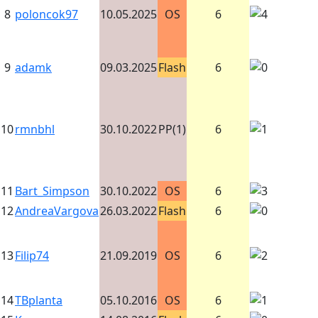
8
poloncok97
10.05.2025
OS
6
9
adamk
09.03.2025
Flash
6
10
rmnbhl
30.10.2022
PP(1)
6
11
Bart_Simpson
30.10.2022
OS
6
12
AndreaVargova
26.03.2022
Flash
6
13
Filip74
21.09.2019
OS
6
14
TBplanta
05.10.2016
OS
6