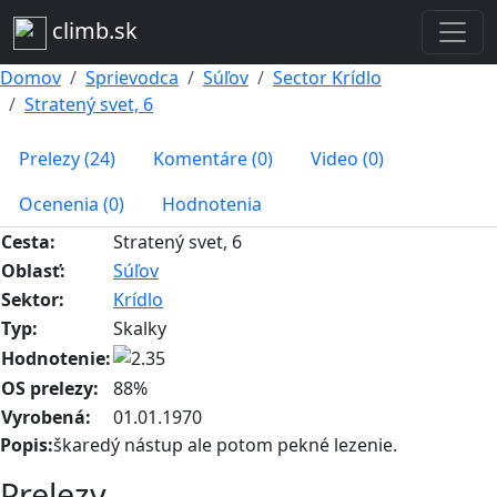
climb.sk
Domov
Sprievodca
Súľov
Sector Krídlo
Stratený svet, 6
Prelezy (24)
Komentáre (0)
Video (0)
Ocenenia (0)
Hodnotenia
Cesta:
Stratený svet, 6
Oblasť:
Súľov
Sektor:
Krídlo
Typ:
Skalky
Hodnotenie:
OS prelezy:
88%
Vyrobená:
01.01.1970
Popis:
škaredý nástup ale potom pekné lezenie.
Prelezy