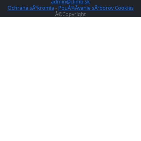
admin@climb.sk
Ochrana sÃºkromia
-
PouÅ¾Ã­vanie sÃºborov Cookies
Â©Copyright